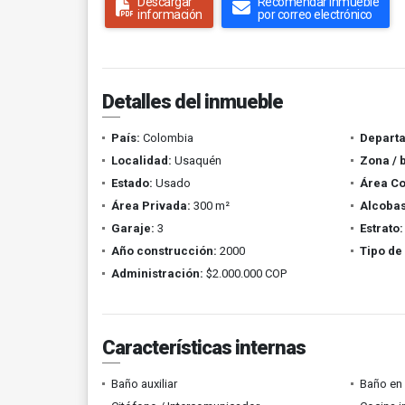
Descargar
Recomendar inmueble
información
por correo electrónico
Detalles del inmueble
País:
Colombia
Depart
Localidad:
Usaquén
Zona / 
Estado:
Usado
Área Co
Área Privada:
300 m²
Alcobas
Garaje:
3
Estrato:
Año construcción:
2000
Tipo de
Administración:
$2.000.000 COP
Características internas
Baño auxiliar
Baño en 