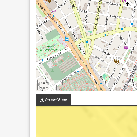
200 m
500 ft
Street View