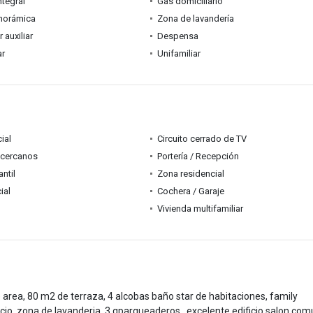
ntegral
Gas domiciliario
anorámica
Zona de lavandería
auxiliar
Despensa
ar
Unifamiliar
ial
Circuito cerrado de TV
 cercanos
Portería / Recepción
ntil
Zona residencial
ial
Cochera / Garaje
Vivienda multifamiliar
ea, 80 m2 de terraza, 4 alcobas baño star de habitaciones, family
vicio, zona de lavanderia, 3 gparqueaderos, excelente edificio salon com