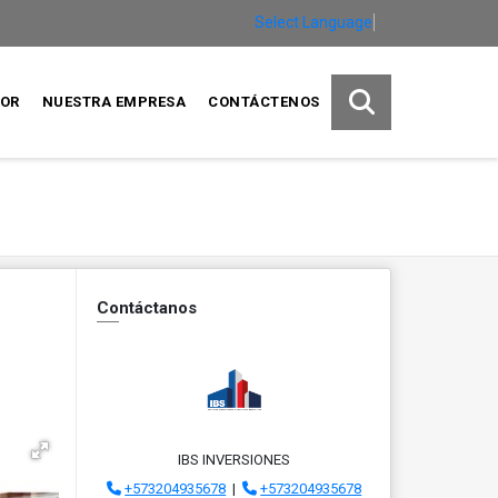
Select Language
▼
SOR
NUESTRA EMPRESA
CONTÁCTENOS
Contáctanos
IBS INVERSIONES
+573204935678
|
+573204935678