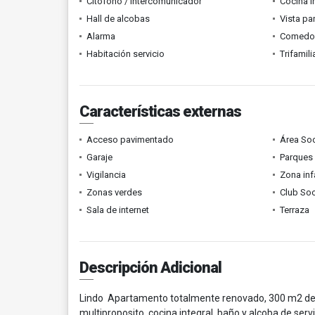
Citófono / Intercomunicador
Cocina i
Hall de alcobas
Vista p
Alarma
Comedor 
Habitación servicio
Trifamili
Características externas
Acceso pavimentado
Área Soc
Garaje
Parques
Vigilancia
Zona infa
Zonas verdes
Club Soc
Sala de internet
Terraza
Descripción Adicional
Lindo Apartamento totalmente renovado, 300 m2 de ar
multiproposito, cocina integral, baño y alcoba de ser