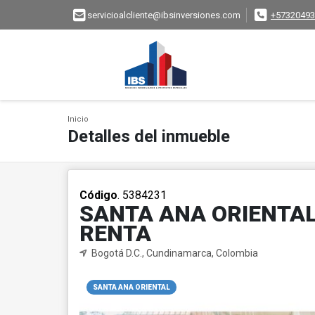
servicioalcliente@ibsinversiones.com
+57320493
Inicio
Detalles del inmueble
Código
. 5384231
SANTA ANA ORIENTA
RENTA
Bogotá D.C., Cundinamarca, Colombia
SANTA ANA ORIENTAL