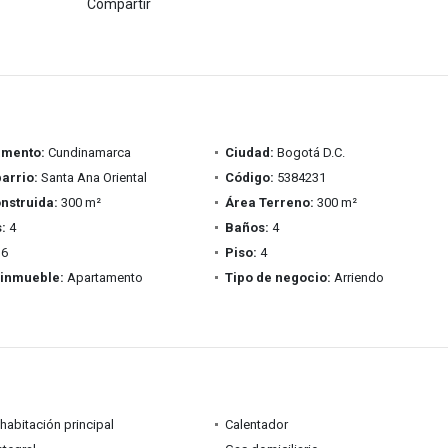
Compartir
amento:
Cundinamarca
Ciudad:
Bogotá D.C.
barrio:
Santa Ana Oriental
Código:
5384231
nstruida:
300 m²
Área Terreno:
300 m²
:
4
Baños:
4
6
Piso:
4
 inmueble:
Apartamento
Tipo de negocio:
Arriendo
habitación principal
Calentador