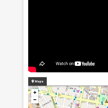
Mapa
+
−