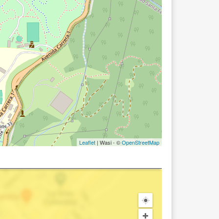
Leaflet
| Wasi - ©
OpenStreetMap