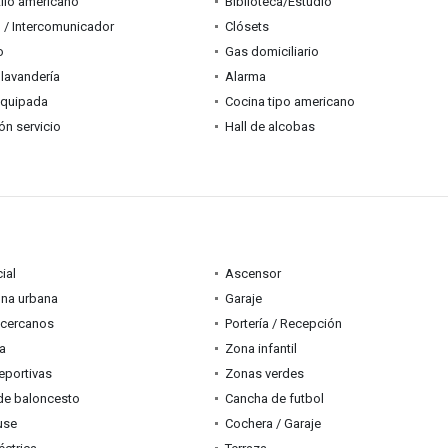
tilo americano
Biblioteca/Estudio
 / Intercomunicador
Clósets
o
Gas domiciliario
lavandería
Alarma
equipada
Cocina tipo americano
ón servicio
Hall de alcobas
ial
Ascensor
ona urbana
Garaje
 cercanos
Portería / Recepción
ia
Zona infantil
eportivas
Zonas verdes
de baloncesto
Cancha de futbol
use
Cochera / Garaje