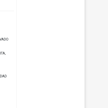
OVADO
RTA,
UDAD