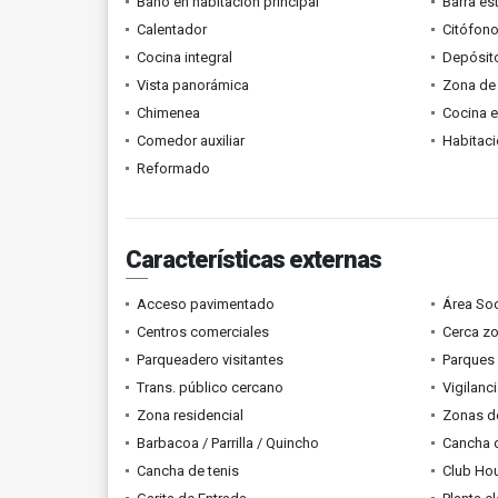
Baño en habitación principal
Barra es
Calentador
Citófono
Cocina integral
Depósit
Vista panorámica
Zona de 
Chimenea
Cocina 
Comedor auxiliar
Habitaci
Reformado
Características externas
Acceso pavimentado
Área Soc
Centros comerciales
Cerca z
Parqueadero visitantes
Parques
Trans. público cercano
Vigilanc
Zona residencial
Zonas d
Barbacoa / Parrilla / Quincho
Cancha 
Cancha de tenis
Club Ho