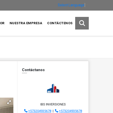
Select Language
▼
SOR
NUESTRA EMPRESA
CONTÁCTENOS
Contáctanos
IBS INVERSIONES
+573204935678
|
+573204935678