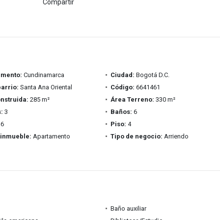
Compartir
amento:
Cundinamarca
Ciudad:
Bogotá D.C.
barrio:
Santa Ana Oriental
Código:
6641461
nstruida:
285 m²
Área Terreno:
330 m²
:
3
Baños:
6
6
Piso:
4
 inmueble:
Apartamento
Tipo de negocio:
Arriendo
Baño auxiliar