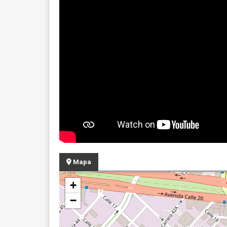
Mapa
+
−