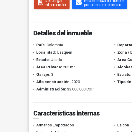
Descargar
Recomendar inmueble
información
por correo electrónico
Detalles del inmueble
País:
Colombia
Depart
Localidad:
Usaquén
Zona / 
Estado:
Usado
Área Co
Área Privada:
285 m²
Alcobas
Garaje:
3
Estrato:
Año construcción:
2020
Tipo de
Administración:
$3.000.000 COP
Características internas
Armarios Empotrados
Balcón