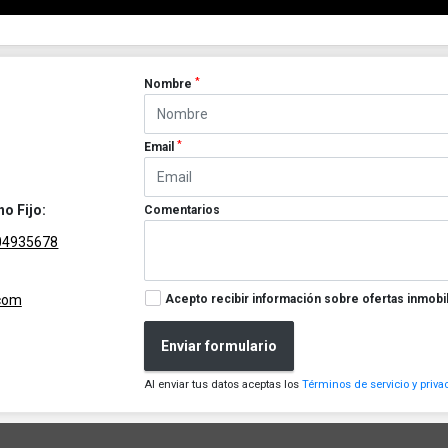
*
Nombre
*
Email
no Fijo:
Comentarios
04935678
Acepto recibir información sobre ofertas inmobil
.com
Enviar formulario
Al enviar tus datos aceptas los
Términos de servicio y priva