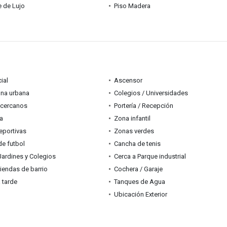
 de Lujo
Piso Madera
ial
Ascensor
ona urbana
Colegios / Universidades
 cercanos
Portería / Recepción
ia
Zona infantil
eportivas
Zonas verdes
e futbol
Cancha de tenis
Jardines y Colegios
Cerca a Parque industrial
tiendas de barrio
Cochera / Garaje
a tarde
Tanques de Agua
Ubicación Exterior