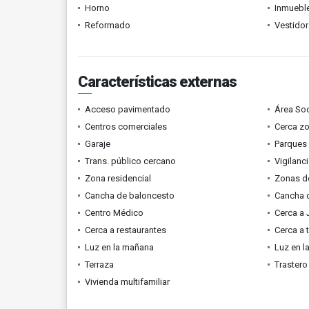
Horno
Inmueble
Reformado
Vestidor
Características externas
Acceso pavimentado
Área Soc
Centros comerciales
Cerca z
Garaje
Parques
Trans. público cercano
Vigilanc
Zona residencial
Zonas d
Cancha de baloncesto
Cancha d
Centro Médico
Cerca a 
Cerca a restaurantes
Cerca a 
Luz en la mañana
Luz en l
Terraza
Trastero
Vivienda multifamiliar