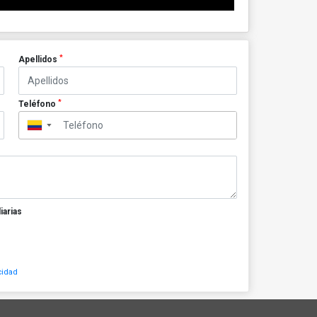
*
Apellidos
*
Teléfono
▼
iarias
cidad