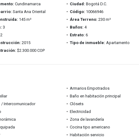
amento:
Cundinamarca
Ciudad:
Bogotá D.C.
barrio:
Santa Ana Oriental
Código:
10066946
nstruida:
145 m²
Área Terreno:
230 m²
:
3
Baños:
4
2
Estrato:
6
strucción:
2015
Tipo de inmueble:
Apartamento
tración:
$2.300.000 COP
Armarios Empotrados
iliar
Baño en habitación principal
 / Intercomunicador
Clósets
o
Electricidad
anorámica
Zona de lavandería
equipada
Cocina tipo americano
r
Habitación servicio