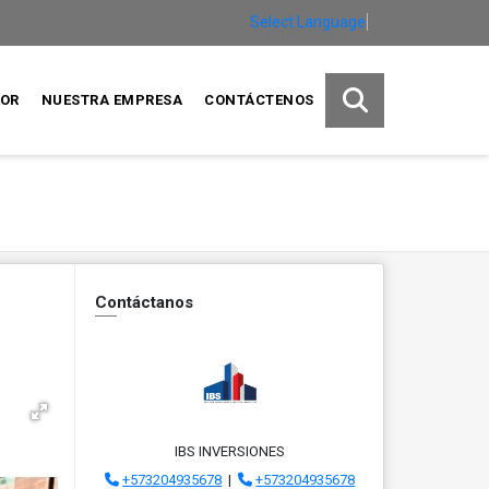
Select Language
▼
SOR
NUESTRA EMPRESA
CONTÁCTENOS
Contáctanos
IBS INVERSIONES
+573204935678
|
+573204935678