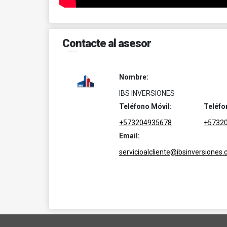
Contacte al asesor
Nombre:
IBS INVERSIONES
Teléfono Móvil:
Teléfo
+573204935678
+5732
Email:
servicioalcliente@ibsinversiones