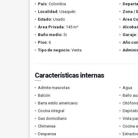
País:
Colombia
Depart
Localidad:
Usaquén
Zona / 
Estado:
Usado
Área Co
Área Privada:
145 m²
Alcobas
Baño medio:
Si
Garaje:
Piso:
6
Año con
Tipo de negocio:
Venta
Adminis
Características internas
Admite mascotas
Agua
Balcón
Baño aux
Barra estilo americano
Citófono
Cocina integral
Depósit
Gas domiciliario
Vista p
Chimenea
Cocina 
Despensa
Extracto