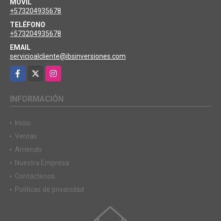
MÓVIL
+573204935678
TELÉFONO
+573204935678
EMAIL
servicioalcliente@ibsinversiones.com
Facebook
X
Instagram
INFORMACIÓN
Inicio
Ventas
Arriendo
Nuestra Empresa
Contáctenos
Políticas de privacidad