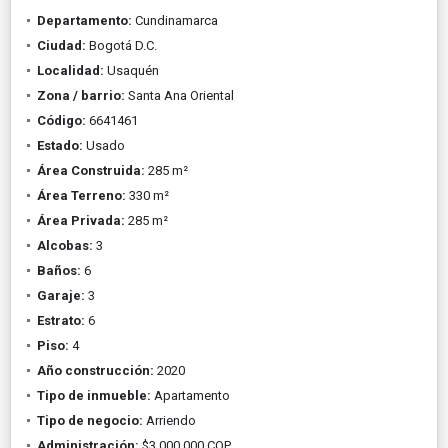
Departamento:
Cundinamarca
Ciudad:
Bogotá D.C.
Localidad:
Usaquén
Zona / barrio:
Santa Ana Oriental
Código:
6641461
Estado:
Usado
Área Construida:
285 m²
Área Terreno:
330 m²
Área Privada:
285 m²
Alcobas:
3
Baños:
6
Garaje:
3
Estrato:
6
Piso:
4
Año construcción:
2020
Tipo de inmueble:
Apartamento
Tipo de negocio:
Arriendo
Administración:
$3.000.000 COP