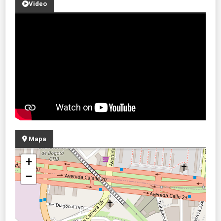
Video
Mapa
+
−