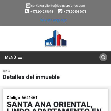
servicioalcliente@ibsinversiones.com
+573204935678
+573204935678
Select Language
▼
MENÚ
Inicio
Detalles del inmueble
Código
. 6641461
SANTA ANA ORIENTAL,