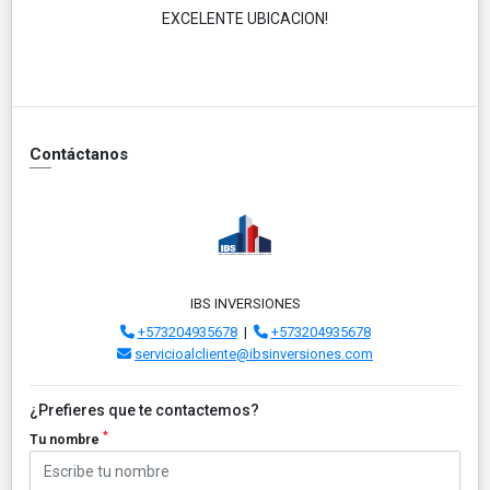
EXCELENTE UBICACION!
Contáctanos
IBS INVERSIONES
+573204935678
|
+573204935678
servicioalcliente@ibsinversiones.com
¿Prefieres que te contactemos?
*
Tu nombre