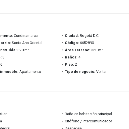
amento:
Cundinamarca
Ciudad:
Bogotá D.C.
barrio:
Santa Ana Oriental
Código:
6652890
nstruida:
320 m²
Área Terreno:
360 m²
:
3
Baños:
4
6
Piso:
2
 inmueble:
Apartamento
Tipo de negocio:
Venta
iliar
Baño en habitación principal
a
Citófono / Intercomunicador
ntegral
Despensa