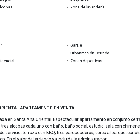
alcobas
Zona de lavandería
r
Garaje
Urbanización Cerrada
idencial
Zonas deportivas
ORIENTAL APARTAMENTO EN VENTA
iada en Santa Ana Oriental. Espectacular apartamento en conjunto cerr
res alcobas cada uno con baño, baño social, estudio, sala con chimene
de servicio, terraza con BBQ, tres parqueaderos, cerca al parque, canc
op. En el valor del arriendo va incluida la administracion.