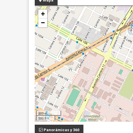
Mapa
+
−
200 m
500 ft
Panorámicas y 360