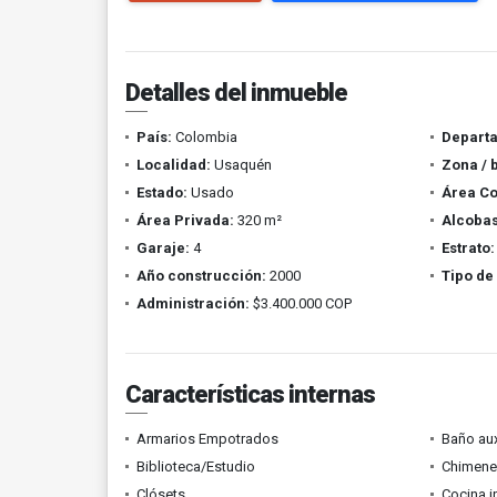
Detalles del inmueble
País:
Colombia
Depart
Localidad:
Usaquén
Zona / 
Estado:
Usado
Área Co
Área Privada:
320 m²
Alcobas
Garaje:
4
Estrato:
Año construcción:
2000
Tipo de
Administración:
$3.400.000 COP
Características internas
Armarios Empotrados
Baño aux
Biblioteca/Estudio
Chimene
Clósets
Cocina i