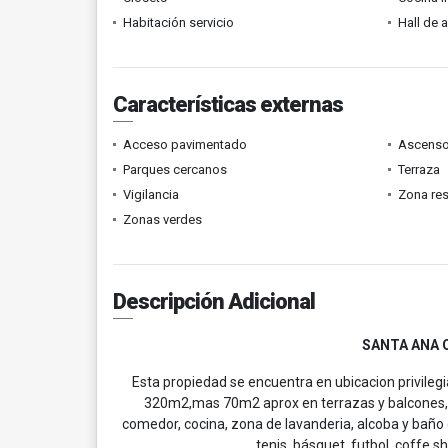
Habitación servicio
Hall de 
Características externas
Acceso pavimentado
Ascenso
Parques cercanos
Terraza
Vigilancia
Zona res
Zonas verdes
Descripción Adicional
SANTA ANA 
Esta propiedad se encuentra en ubicacion privileg
320m2,mas 70m2 aprox en terrazas y balcones, t
comedor, cocina, zona de lavanderia, alcoba y baño 
tenis, básquet, futbol, coffe sh