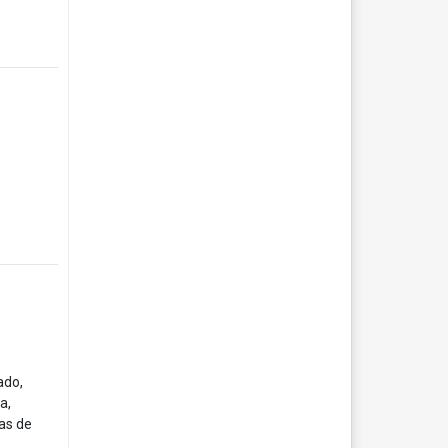
ado,
a,
has de