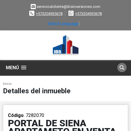
servicioalcliente@ibsinversiones.com
+573204935678
+573204935678
Select Language
▼
MENÚ
Inicio
Detalles del inmueble
Código
. 7282070
PORTAL DE SIENA