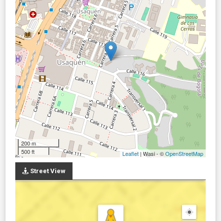
200 m
500 ft
Leaflet
| Wasi - ©
OpenStreetMap
Street View