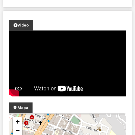
Video
Mapa
+
−