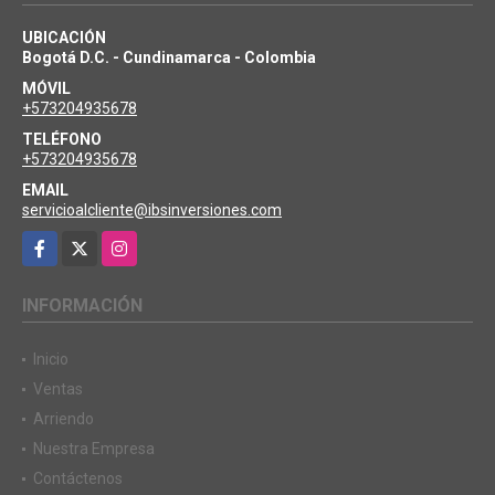
UBICACIÓN
Bogotá D.C. - Cundinamarca - Colombia
MÓVIL
+573204935678
TELÉFONO
+573204935678
EMAIL
servicioalcliente@ibsinversiones.com
Facebook
X
Instagram
INFORMACIÓN
Inicio
Ventas
Arriendo
Nuestra Empresa
Contáctenos