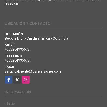
las suyas.
UBICACIÓN Y CONTACTO
UBICACIÓN
Bogotá D.C. - Cundinamarca - Colombia
MÓVIL
+573204935678
TELÉFONO
+573204935678
EMAIL
servicioalcliente@ibsinversiones.com
Facebook
X
Instagram
INFORMACIÓN
Inicio