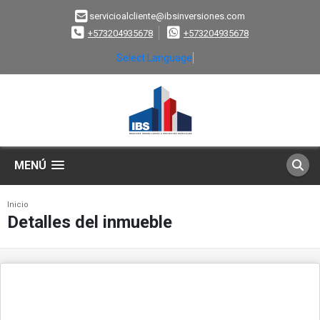
servicioalcliente@ibsinversiones.com
+573204935678
+573204935678
Select Language
▼
MENÚ
Inicio
Detalles del inmueble