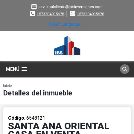
servicioalcliente@ibsinversiones.com
+573204935678
+573204935678
Select Language
▼
MENÚ
Inicio
Detalles del inmueble
Código
. 6548121
SANTA ANA ORIENTAL