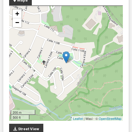
Mapa
+
−
200 m
500 ft
Leaflet
| Wasi - ©
OpenStreetMap
Street View