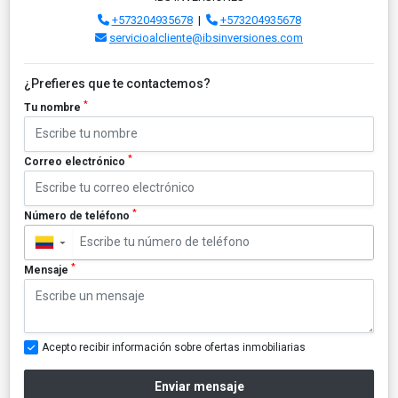
+573204935678
|
+573204935678
servicioalcliente@ibsinversiones.com
¿Prefieres que te contactemos?
*
Tu nombre
*
Correo electrónico
*
Número de teléfono
▼
*
Mensaje
Acepto recibir información sobre ofertas inmobiliarias
Enviar mensaje