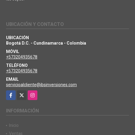
UBICACIÓN Y CONTACTO
UBICACIÓN
Bogotá D.C. - Cundinamarca - Colombia
MÓVIL
+573204935678
TELÉFONO
+573204935678
EMAIL
servicioalcliente@ibsinversiones.com
Facebook
X
Instagram
INFORMACIÓN
Inicio
Ventas