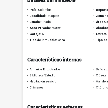
Detalles del inmueble
País:
Colombia
Depart
Localidad:
Usaquén
Zona / 
Estado:
Usado
Área Co
Área Privada:
500 m²
Alcobas
Garaje:
6
Estrato:
Tipo de inmueble:
Casa
Tipo de
Características internas
Armarios Empotrados
Baño aux
Biblioteca/Estudio
Clósets
Habitación servicio
Hall de 
Chimenea
Citófono
Características externas