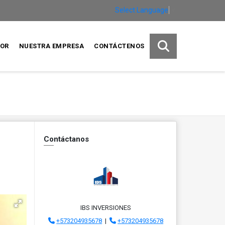
Select Language
▼
SOR
NUESTRA EMPRESA
CONTÁCTENOS
Contáctanos
IBS INVERSIONES
+573204935678
|
+573204935678