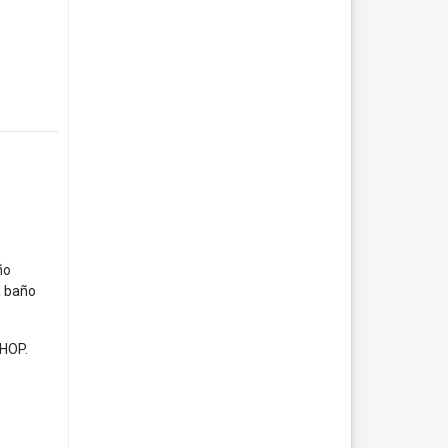
ño
a baño
HOP.