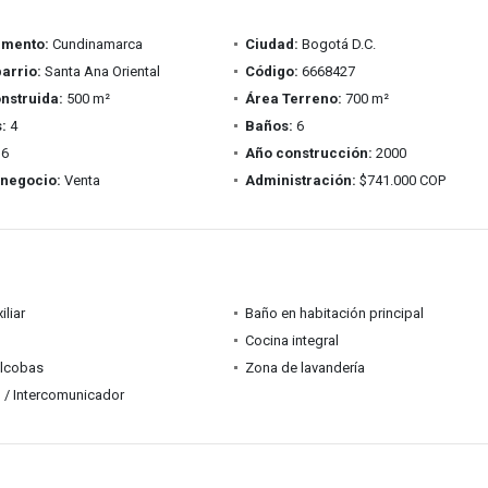
amento:
Cundinamarca
Ciudad:
Bogotá D.C.
barrio:
Santa Ana Oriental
Código:
6668427
nstruida:
500 m²
Área Terreno:
700 m²
:
4
Baños:
6
6
Año construcción:
2000
 negocio:
Venta
Administración:
$741.000 COP
iliar
Baño en habitación principal
Cocina integral
alcobas
Zona de lavandería
 / Intercomunicador