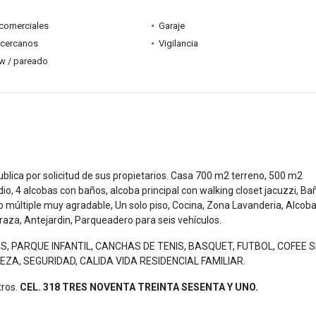
comerciales
Garaje
 cercanos
Vigilancia
w / pareado
ublica por solicitud de sus propietarios. Casa 700 m2 terreno, 500 m2
io, 4 alcobas con baños, alcoba principal con walking closet jacuzzi, Ba
o múltiple muy agradable, Un solo piso, Cocina, Zona Lavanderia, Alcob
erraza, Antejardin, Parqueadero para seis vehículos.
, PARQUE INFANTIL, CANCHAS DE TENIS, BASQUET, FUTBOL, COFEE S
A, SEGURIDAD, CALIDA VIDA RESIDENCIAL FAMILIAR.
tros.
CEL. 318 TRES NOVENTA TREINTA SESENTA Y UNO.