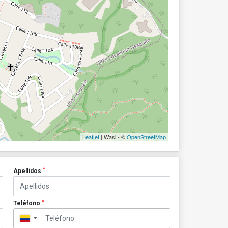
Leaflet
| Wasi - ©
OpenStreetMap
*
Apellidos
*
Teléfono
▼