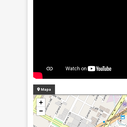
Mapa
+
−