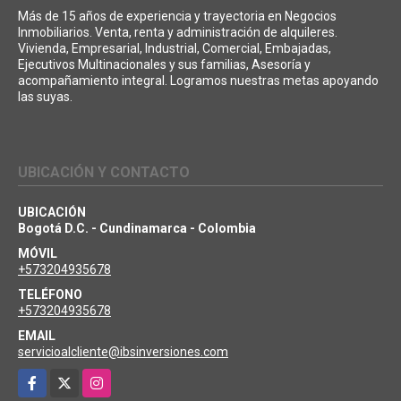
Más de 15 años de experiencia y trayectoria en Negocios
Inmobiliarios. Venta, renta y administración de alquileres.
Vivienda, Empresarial, Industrial, Comercial, Embajadas,
Ejecutivos Multinacionales y sus familias, Asesoría y
acompañamiento integral. Logramos nuestras metas apoyando
las suyas.
UBICACIÓN Y CONTACTO
UBICACIÓN
Bogotá D.C. - Cundinamarca - Colombia
MÓVIL
+573204935678
TELÉFONO
+573204935678
EMAIL
servicioalcliente@ibsinversiones.com
Facebook
X
Instagram