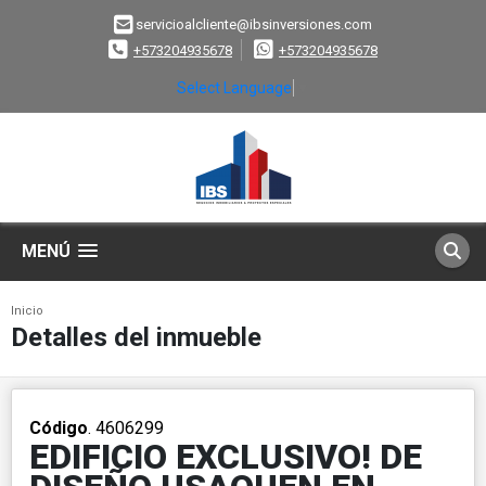
servicioalcliente@ibsinversiones.com
+573204935678
+573204935678
Select Language
▼
MENÚ
Inicio
Detalles del inmueble
Código
. 4606299
EDIFICIO EXCLUSIVO! DE