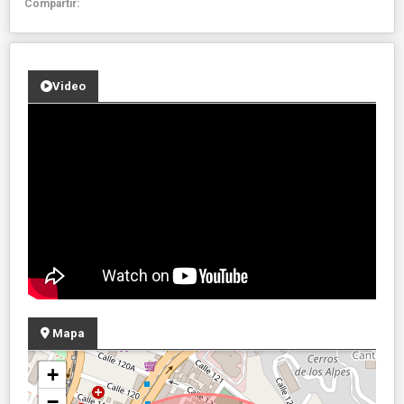
Compartir:
Video
Mapa
+
−