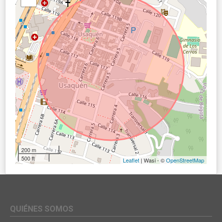
200 m
500 ft
Leaflet
| Wasi - ©
OpenStreetMap
QUIÉNES SOMOS