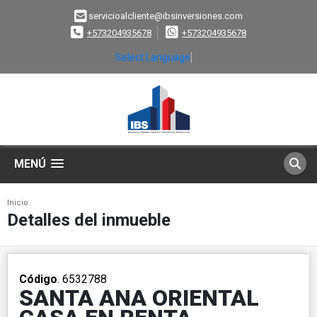
servicioalcliente@ibsinversiones.com
+573204935678
+573204935678
Select Language
▼
MENÚ
Inicio
Detalles del inmueble
Código
. 6532788
SANTA ANA ORIENTAL