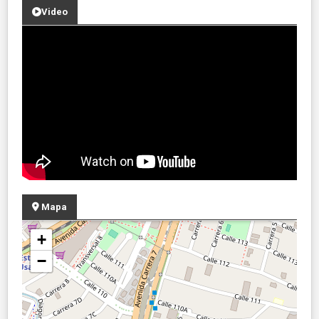
Video
Mapa
+
−