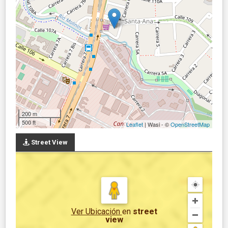
200 m
500 ft
Leaflet
| Wasi - ©
OpenStreetMap
Street View
Ver Ubicación
en
street
view