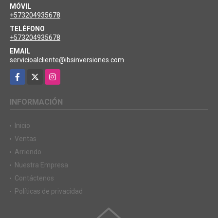
MÓVIL
+573204935678
TELÉFONO
+573204935678
EMAIL
servicioalcliente@ibsinversiones.com
Facebook
X
Instagram
INFORMACIÓN
Inicio
Ventas
Arriendo
Nuestra Empresa
Contáctenos
Políticas de privacidad