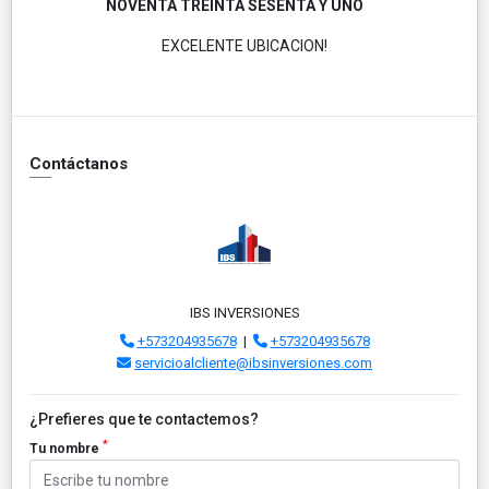
NOVENTA TREINTA SESENTA Y UNO
EXCELENTE UBICACION!
Contáctanos
IBS INVERSIONES
+573204935678
|
+573204935678
servicioalcliente@ibsinversiones.com
¿Prefieres que te contactemos?
*
Tu nombre