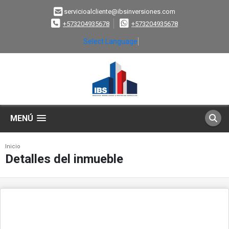
servicioalcliente@ibsinversiones.com
+573204935678
+573204935678
Select Language
▼
MENÚ
Inicio
Detalles del inmueble