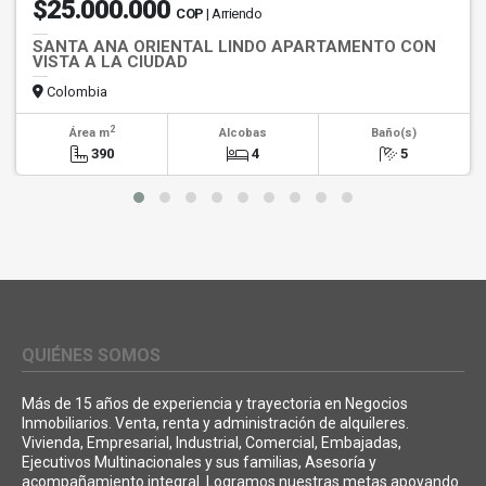
$25.000.000
COP
| Arriendo
SANTA ANA ORIENTAL LINDO APARTAMENTO CON
VISTA A LA CIUDAD
Colombia
2
Área m
Alcobas
Baño(s)
390
4
5
QUIÉNES SOMOS
Más de 15 años de experiencia y trayectoria en Negocios
Inmobiliarios. Venta, renta y administración de alquileres.
Vivienda, Empresarial, Industrial, Comercial, Embajadas,
Ejecutivos Multinacionales y sus familias, Asesoría y
acompañamiento integral. Logramos nuestras metas apoyando