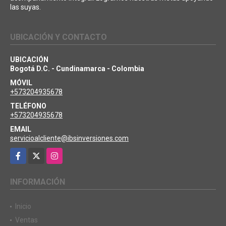
las suyas.
UBICACIÓN Y CONTACTO
UBICACIÓN
Bogotá D.C. - Cundinamarca - Colombia
MÓVIL
+573204935678
TELÉFONO
+573204935678
EMAIL
servicioalcliente@ibsinversiones.com
Facebook
X
Instagram
INFORMACIÓN
Inicio